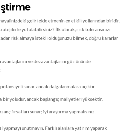
liştirme
 hayalinizdeki geliri elde etmenin en etkili yollarından biridir.
atejilerle yol alabilirsiniz? İlk olarak, risk toleransınızı
 kadar risk almaya istekli olduğunuzu bilmek, doğru kararlar
in avantajlarını ve dezavantajlarını göz önünde
:
otansiyeli sunar, ancak dalgalanmalara açıktır.
a bir yoludur, ancak başlangıç maliyetleri yüksektir.
anç fırsatları sunar; iyi araştırma yapmalısınız.
si
yapmayı unutmayın. Farklı alanlara yatırım yaparak