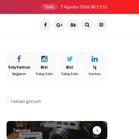
Tarih:
7 Ağustos 2026 06:17:53
Sayfamızı
Bizi
Bizi
İş
Beğenin
Takip Edin
Takip Edin
İlanları
Teknoloji
1