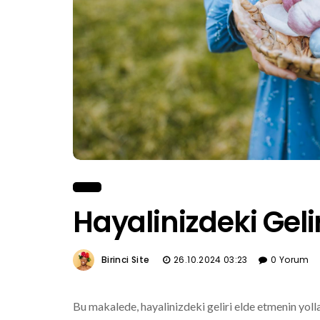
Hayalinizdeki Geli
Birinci Site
26.10.2024 03:23
0 Yorum
Bu makalede, hayalinizdeki geliri elde etmenin yolla