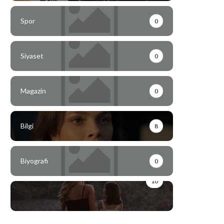
Spor
0
Siyaset
0
Magazin
0
Bilgi
8
Biyografi
0
10