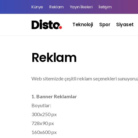
Künye
Reklam
Yayın İlkeleri
İletişim
Teknoloji
Spor
Siyaset
Reklam
Web sitemizde çeşitli reklam seçenekleri sunuyoruz. H
1. Banner Reklamlar
Boyutlar:
300x250 px
728x90 px
160x600 px