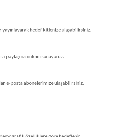
 yayınlayarak hedef kitlenize ulaşabilirsiniz.
ızı paylaşma imkanı sunuyoruz.
an e-posta abonelerimize ulaşabilirsiniz.
 demografik özelliklere göre hedeflenir.