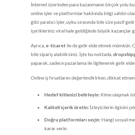
İnternet üzerinden para kazanmanın birçok yolu bul
online işler ve platformlar hakkında bilgi sahibi ol
gibi yaratıcı işler, uyku sırasında bile size pasif geli
içerikleriniz viral hale geldiğinde büyük kazançlar ge
Ayrıca,
e-ticaret
ile de gelir elde etmek mümkün. On
bile sipariş alabilirsiniz. İşte bu noktada,
dropship
yaparak, sadece pazarlama ile ilgilenerek gelir elde 
Online iş fırsatlarını değerlendirirken, dikkat etme
Hedef kitlenizi belirleyin:
Kime ulaşmak isted
Kaliteli içerik üretin:
İzleyicilerin ilgisini ç
Doğru platformları seçin:
Hangi sosyal med
karar verin.