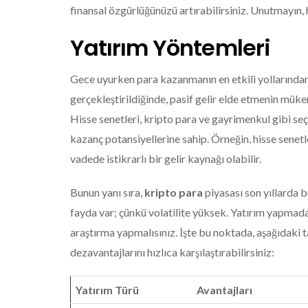
finansal özgürlüğünüzü artırabilirsiniz. Unutmayın, h
Yatırım Yöntemleri
Gece uyurken para kazanmanın en etkili yollarından
gerçekleştirildiğinde, pasif gelir elde etmenin müke
Hisse senetleri, kripto para ve gayrimenkul gibi seçe
kazanç potansiyellerine sahip. Örneğin, hisse senet
vadede istikrarlı bir gelir kaynağı olabilir.
Bunun yanı sıra,
kripto para
piyasası son yıllarda 
fayda var; çünkü volatilite yüksek. Yatırım yapmadan
araştırma yapmalısınız. İşte bu noktada, aşağıdaki 
dezavantajlarını hızlıca karşılaştırabilirsiniz:
Yatırım Türü
Avantajları