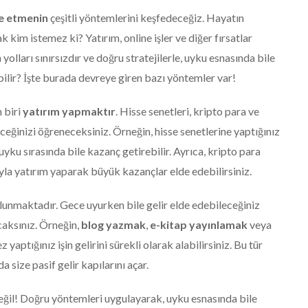
de etmenin
çeşitli yöntemlerini keşfedeceğiz. Hayatın
kim istemez ki? Yatırım, online işler ve diğer fırsatlar
olları sınırsızdır ve doğru stratejilerle, uyku esnasında bile
bilir? İşte burada devreye giren bazı yöntemler var!
 biri
yatırım yapmaktır
. Hisse senetleri, kripto para ve
ceğinizi öğreneceksiniz. Örneğin, hisse senetlerine yaptığınız
 uyku sırasında bile kazanç getirebilir. Ayrıca, kripto para
la yatırım yaparak büyük kazançlar elde edebilirsiniz.
unmaktadır. Gece uyurken bile gelir elde edebileceğiniz
acaksınız. Örneğin,
blog yazmak
,
e-kitap yayınlamak
veya
 yaptığınız işin gelirini sürekli olarak alabilirsiniz. Bu tür
a size pasif gelir kapılarını açar.
ğil! Doğru yöntemleri uygulayarak, uyku esnasında bile