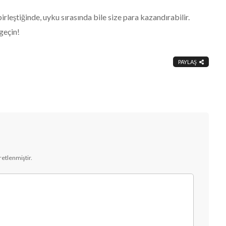
 birleştiğinde, uyku sırasında bile size para kazandırabilir.
geçin!
PAYLAŞ
aretlenmiştir.