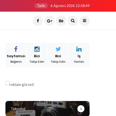
Tarih:
6 Ağustos 2026 22:58:49
Sayfamızı
Bizi
Bizi
İş
Beğenin
Takip Edin
Takip Edin
İlanları
Teknoloji
1