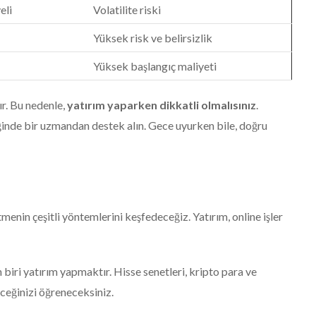
eli
Volatilite riski
Yüksek risk ve belirsizlik
Yüksek başlangıç maliyeti
ır. Bu nedenle,
yatırım yaparken dikkatli olmalısınız
.
iğinde bir uzmandan destek alın. Gece uyurken bile, doğru
menin çeşitli yöntemlerini keşfedeceğiz. Yatırım, online işler
biri yatırım yapmaktır. Hisse senetleri, kripto para ve
ceğinizi öğreneceksiniz.