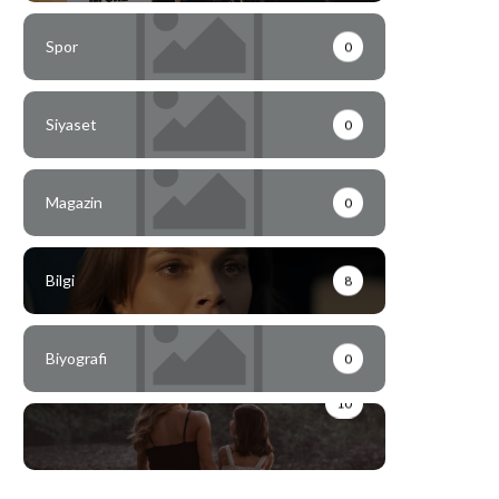
Spor
0
Siyaset
0
Magazin
0
Bilgi
8
Biyografi
0
10