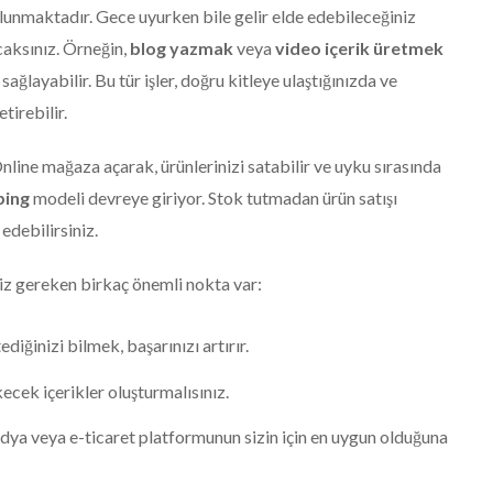
unmaktadır. Gece uyurken bile gelir elde edebileceğiniz
acaksınız. Örneğin,
blog yazmak
veya
video içerik üretmek
r sağlayabilir. Bu tür işler, doğru kitleye ulaştığınızda ve
tirebilir.
line mağaza açarak, ürünlerinizi satabilir ve uyku sırasında
ping
modeli devreye giriyor. Stok tutmadan ürün satışı
edebilirsiniz.
niz gereken birkaç önemli nokta var:
iğinizi bilmek, başarınızı artırır.
ekecek içerikler oluşturmalısınız.
ya veya e-ticaret platformunun sizin için en uygun olduğuna