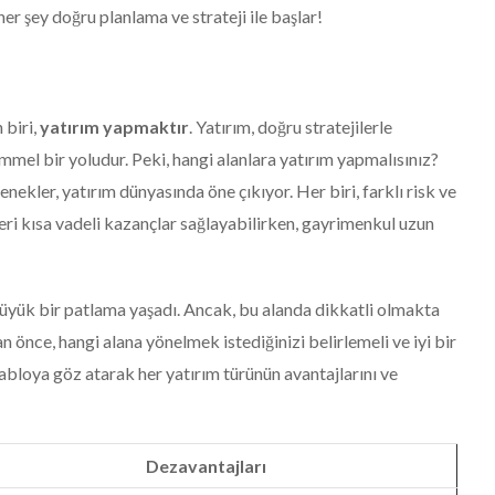
er şey doğru planlama ve strateji ile başlar!
 biri,
yatırım yapmaktır
. Yatırım, doğru stratejilerle
mmel bir yoludur. Peki, hangi alanlara yatırım yapmalısınız?
nekler, yatırım dünyasında öne çıkıyor. Her biri, farklı risk ve
leri kısa vadeli kazançlar sağlayabilirken, gayrimenkul uzun
büyük bir patlama yaşadı. Ancak, bu alanda dikkatli olmakta
 önce, hangi alana yönelmek istediğinizi belirlemeli ve iyi bir
tabloya göz atarak her yatırım türünün avantajlarını ve
Dezavantajları