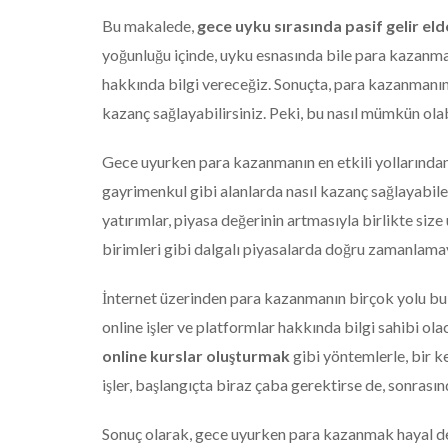
Bu makalede,
gece uyku sırasında pasif gelir el
yoğunluğu içinde, uyku esnasında bile para kazanmak 
hakkında bilgi vereceğiz. Sonuçta, para kazanmanın y
kazanç sağlayabilirsiniz. Peki, bu nasıl mümkün ola
Gece uyurken para kazanmanın en etkili yollarından
gayrimenkul gibi alanlarda nasıl kazanç sağlayabile
yatırımlar, piyasa değerinin artmasıyla birlikte size
birimleri gibi dalgalı piyasalarda doğru zamanlamay
İnternet üzerinden para kazanmanın birçok yolu bul
online işler ve platformlar hakkında bilgi sahibi ol
online kurslar oluşturmak
gibi yöntemlerle, bir kez
işler, başlangıçta biraz çaba gerektirse de, sonrasınd
Sonuç olarak, gece uyurken para kazanmak hayal de