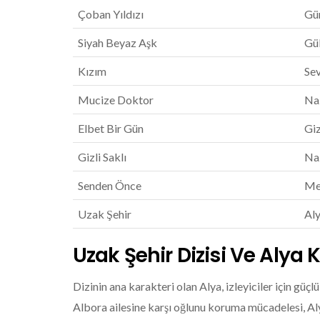
Çoban Yıldızı
Gü
Siyah Beyaz Aşk
Gü
Kızım
Se
Mucize Doktor
Na
Elbet Bir Gün
Gi
Gizli Saklı
Na
Senden Önce
Me
Uzak Şehir
Al
Uzak Şehir Dizisi Ve Alya K
Dizinin ana karakteri olan Alya, izleyiciler için güç
Albora ailesine karşı oğlunu koruma mücadelesi, Alya’