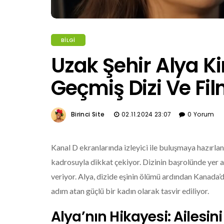
BILGI
Uzak Şehir Alya K
Geçmiş Dizi Ve Fil
Birinci Site
02.11.2024 23:07
0 Yorum
Kanal D ekranlarında izleyici ile buluşmaya hazırla
kadrosuyla dikkat çekiyor. Dizinin başrolünde yer 
veriyor. Alya, dizide eşinin ölümü ardından Kanada’
adım atan güçlü bir kadın olarak tasvir ediliyor.
Alya’nın Hikayesi: Ailes