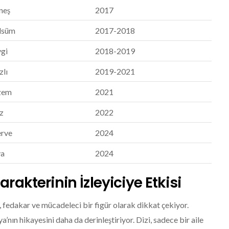
neş
2017
lsüm
2017-2018
vgi
2018-2019
zlı
2019-2021
zem
2021
z
2022
rve
2024
ya
2024
arakterinin İzleyiciye Etkisi
lü, fedakar ve mücadeleci bir figür olarak dikkat çekiyor.
nın hikayesini daha da derinleştiriyor. Dizi, sadece bir aile