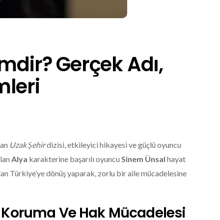
imdir? Gerçek Adı,
mleri
nan
Uzak Şehir
dizisi, etkileyici hikayesi ve güçlü oyuncu
alan
Alya
karakterine başarılı oyuncu
Sinem Ünsal
hayat
dan Türkiye’ye dönüş yaparak, zorlu bir aile mücadelesine
ini Koruma Ve Hak Mücadelesi