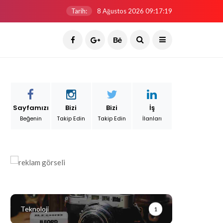
Tarih:
8 Ağustos 2026 09:17:19
Sayfamızı
Bizi
Bizi
İş
Beğenin
Takip Edin
Takip Edin
İlanları
Teknoloji
1