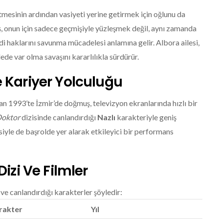
tmesinin ardından vasiyeti yerine getirmek için oğlunu da
, onun için sadece geçmişiyle yüzleşmek değil, aynı zamanda
ndi haklarını savunma mücadelesi anlamına gelir. Albora ailesi,
ede var olma savaşını kararlılıkla sürdürür.
e Kariyer Yolculuğu
n 1993’te İzmir’de doğmuş, televizyon ekranlarında hızlı bir
Doktor
dizisinde canlandırdığı
Nazlı
karakteriyle geniş
siyle de başrolde yer alarak etkileyici bir performans
Dizi Ve Filmler
ve canlandırdığı karakterler şöyledir:
rakter
Yıl