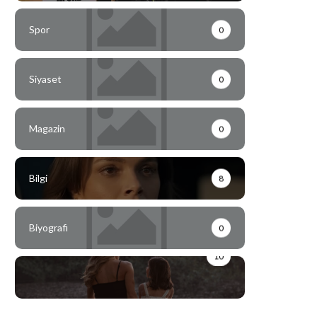
Spor
0
Siyaset
0
Magazin
0
Bilgi
8
Biyografi
0
10